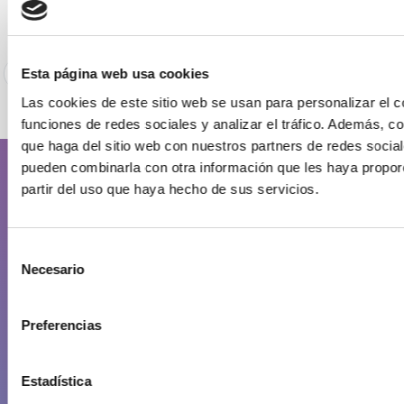
17/11/2022
Esta página web usa cookies
7
8
9
10
11
12
13
14
15
16
Las cookies de este sitio web se usan para personalizar el c
funciones de redes sociales y analizar el tráfico. Además, 
que haga del sitio web con nuestros partners de redes social
pueden combinarla con otra información que les haya propor
partir del uso que haya hecho de sus servicios.
La Zona Industrial
Datos generales
Selección
Fotos aéreas de la zona industrial
Necesario
de
Puerto de Arinaga
consentimiento
Ventajas de instalarse en la zona industrial de Arinaga
Preferencias
Gestión de residuos
Plan Estratégico de la Zona Industrial de Arinaga
Estadística