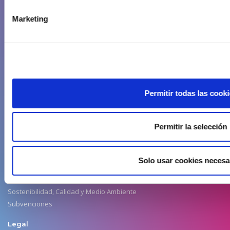
Aenaga
Marketing
Historia
Objetivos y servicios
Promoción y dinamización
Estatutos
Comisiones de Trabajo
Responsabilidad Social Empresarial
Permitir todas las cook
Junta Directiva
Servicios
Permitir la selección
Agencia de empleo
Búsqueda de propiedades
Solo usar cookies necesa
Convenio de colaboración
Eventos
Sostenibilidad, Calidad y Medio Ambiente
Subvenciones
Legal