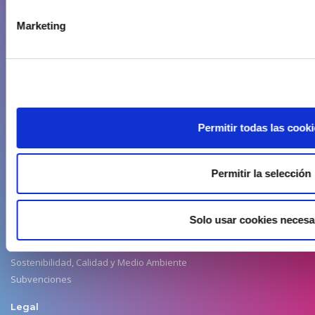
Aenaga
Marketing
Historia
Objetivos y servicios
Promoción y dinamización
Estatutos
Comisiones de Trabajo
Responsabilidad Social Empresarial
Permitir todas las cook
Junta Directiva
Servicios
Permitir la selección
Agencia de empleo
Búsqueda de propiedades
Solo usar cookies necesa
Convenio de colaboración
Eventos
Sostenibilidad, Calidad y Medio Ambiente
Subvenciones
Legal