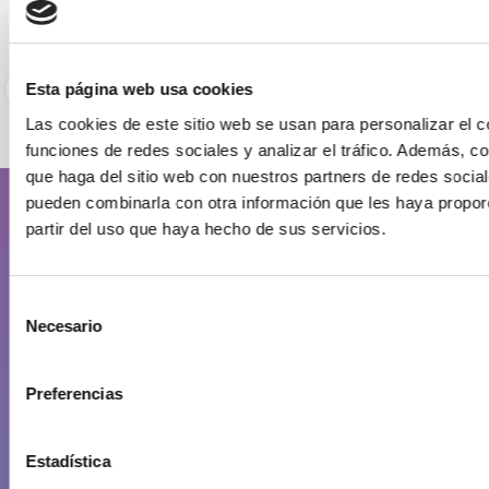
15/04/2024
Esta página web usa cookies
7
8
9
10
11
12
13
14
15
16
Las cookies de este sitio web se usan para personalizar el c
funciones de redes sociales y analizar el tráfico. Además, 
que haga del sitio web con nuestros partners de redes social
pueden combinarla con otra información que les haya propor
partir del uso que haya hecho de sus servicios.
La Zona Industrial
Datos generales
Selección
Fotos aéreas de la zona industrial
Necesario
de
Puerto de Arinaga
consentimiento
Ventajas de instalarse en la zona industrial de Arinaga
Preferencias
Gestión de residuos
Plan Estratégico de la Zona Industrial de Arinaga
Estadística