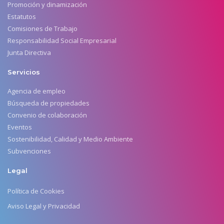
Promoción y dinamización
Estatutos
Comisiones de Trabajo
Responsabilidad Social Empresarial
Junta Directiva
Servicios
Agencia de empleo
Búsqueda de propiedades
Convenio de colaboración
Eventos
Sostenibilidad, Calidad y Medio Ambiente
Subvenciones
Legal
Política de Cookies
Aviso Legal y Privacidad