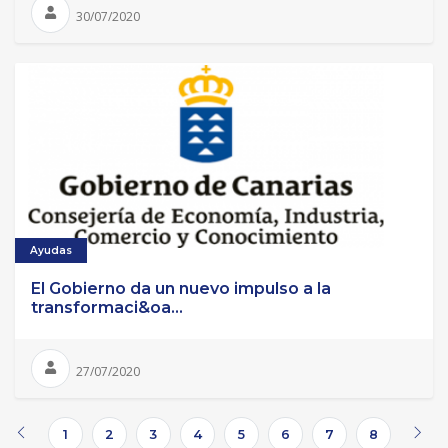
30/07/2020
Ayudas
El Gobierno da un nuevo impulso a la
transformaci&oa...
27/07/2020
1
2
3
4
5
6
7
8