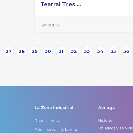
Teatral Tres ...
09/10/2019
27
28
29
30
31
32
33
34
35
36
La Zona Industrial
Aenaga
Historia
Datos generales
Objetivos y servici
Fotos aéreas de la zona