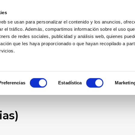
al
Aenaga
Servicios
Asociados
Activid
ies
web se usan para personalizar el contenido y los anuncios, ofrec
ar el tráfico. Además, compartimos información sobre el uso que
Resultado Busqueda
tners de redes sociales, publicidad y análisis web, quienes pue
ación que les haya proporcionado o que hayan recopilado a parti
Inicio
Noticias
vicios.
Preferencias
Estadística
Marketin
ias)