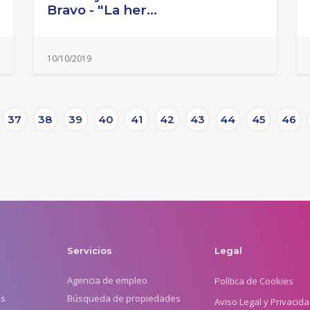
Bravo - "La her...
10/10/2019
37
38
39
40
41
42
43
44
45
46
Servicios
Legal
Agencia de empleo
Política de Cookies
os
Búsqueda de propiedades
Aviso Legal y Privacid