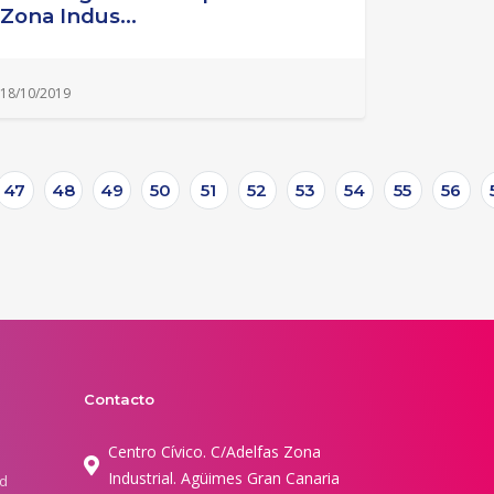
Zona Indus...
18/10/2019
47
48
49
50
51
52
53
54
55
56
Contacto
Centro Cívico. C/Adelfas Zona
Industrial. Agüimes Gran Canaria
ad