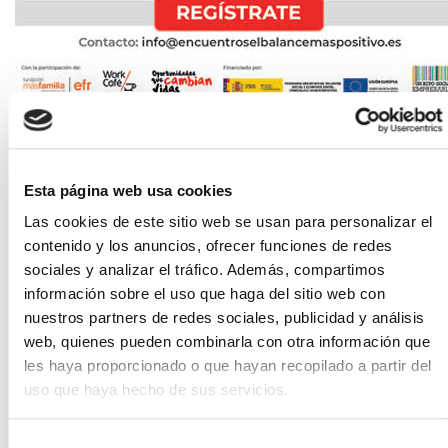
Cruz Roja 2021
Esta página web usa cookies
Las cookies de este sitio web se usan para personalizar el
contenido y los anuncios, ofrecer funciones de redes
sociales y analizar el tráfico. Además, compartimos
información sobre el uso que haga del sitio web con
As
óciate
!
"Trabajar juntos, ya es un éxito"
nuestros partners de redes sociales, publicidad y análisis
web, quienes pueden combinarla con otra información que
les haya proporcionado o que hayan recopilado a partir del
uso que haya hecho de sus servicios.
Selección