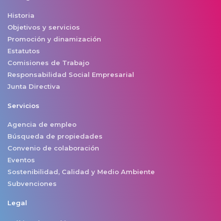
Historia
Objetivos y servicios
Promoción y dinamización
Estatutos
Comisiones de Trabajo
Responsabilidad Social Empresarial
Junta Directiva
Servicios
Agencia de empleo
Búsqueda de propiedades
Convenio de colaboración
Eventos
Sostenibilidad, Calidad y Medio Ambiente
Subvenciones
Legal