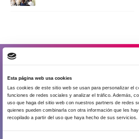
La Zona Industrial
Datos generales
Esta página web usa cookies
Fotos aéreas de la zona industrial
Las cookies de este sitio web se usan para personalizar el c
Puerto de Arinaga
funciones de redes sociales y analizar el tráfico. Además, 
Ventajas de instalarse en la zona industrial de Arinaga
uso que haga del sitio web con nuestros partners de redes so
quienes pueden combinarla con otra información que les ha
Gestión de residuos
recopilado a partir del uso que haya hecho de sus servicios.
Plan Estratégico de la Zona Industrial de Arinaga
Selección