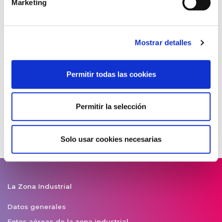
Marketing
El Ayuntamiento de Agüimes mant...
17/07/2026
Hemodonación y Hemoterapia comi...
Mostrar detalles
07/07/2026
La Asociación Empresari...
Permitir todas las cookies
06/07/2026
Permitir la selección
Solo usar cookies necesarias
La Zona Industrial
Datos generales
Fotos aéreas de la zona industrial