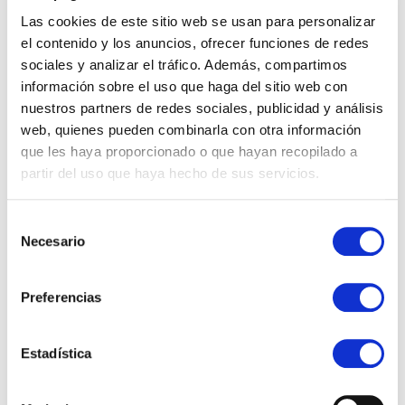
Invitacion_ Feria Profesional.jpeg
Las cookies de este sitio web se usan para personalizar
Feria Orthidal_UFS (2).jpg
el contenido y los anuncios, ofrecer funciones de redes
sociales y analizar el tráfico. Además, compartimos
información sobre el uso que haga del sitio web con
nuestros partners de redes sociales, publicidad y análisis
web, quienes pueden combinarla con otra información
que les haya proporcionado o que hayan recopilado a
partir del uso que haya hecho de sus servicios.
CATEGORÍAS
Eventos
Selección
Necesario
de
Sostenibilidad, Calidad y Medio Ambiente
consentimiento
Preferencias
Búsqueda de propiedades
Estadística
ÚLTIMAS NOTICIAS