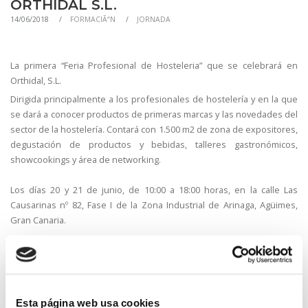
ORTHIDAL S.L.
14/06/2018
FORMACIÃ“N
JORNADA
La primera “Feria Profesional de Hosteleria” que se celebrará en
Orthidal, S.L.
Dirigida principalmente a los profesionales de hostelería y en la que
se dará a conocer productos de primeras marcas y las novedades del
sector de la hostelería. Contará con 1.500 m2 de zona de expositores,
degustación de productos y bebidas, talleres gastronómicos,
showcookings y área de networking.
Los días 20 y 21 de junio, de 10:00 a 18:00 horas, en la calle Las
Causarinas nº 82, Fase I de la Zona Industrial de Arinaga, Agüimes,
Gran Canaria.
Es necesario confirmar su asistencia a la dirección de correo
electrónico: eventos@orthidal.es o llamando al teléfono de contacto
633 902 559.
Esta página web usa cookies