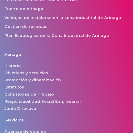
Puerto de Arinaga
Ventajas de instalarse en la zona industrial de Arinaga
Gestión de residuos
Plan Estratégico de la Zona Industrial de Arinaga
Aenaga
Historia
Objetivos y servicios
Promoción y dinamización
Estatutos
Comisiones de Trabajo
Responsabilidad Social Empresarial
Junta Directiva
Servicios
Agencia de empleo