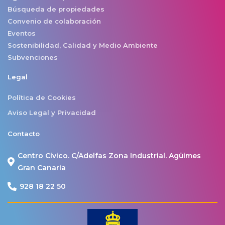
Búsqueda de propiedades
Convenio de colaboración
Eventos
Sostenibilidad, Calidad y Medio Ambiente
Subvenciones
Legal
Política de Cookies
Aviso Legal y Privacidad
Contacto
Centro Cívico. C/Adelfas Zona Industrial. Agüimes
Gran Canaria
928 18 22 50