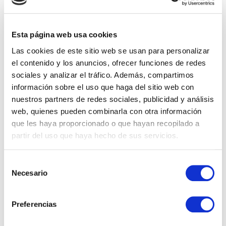
El presidente de AENAGA destacó el compromiso de la asociación con
la excelencia empresarial y su papel como elemento dinamizador de
la Zona Industrial de Arinaga, mientras que el alcalde de Agüimes
Esta página web usa cookies
subrayó la importancia de impulsar un desarrollo sostenible de la
industria y de reconocer el esfuerzo de las empresas que
Las cookies de este sitio web se usan para personalizar
contribuyen al bienestar no solo del municipio, sino de toda Canarias.
el contenido y los anuncios, ofrecer funciones de redes
La Zona Industrial de Arinaga se ha consolidado como un referente
sociales y analizar el tráfico. Además, compartimos
en Canarias y también a nivel nacional, sirviendo como punta de lanza
información sobre el uso que haga del sitio web con
para el desarrollo económico.
nuestros partners de redes sociales, publicidad y análisis
web, quienes pueden combinarla con otra información
que les haya proporcionado o que hayan recopilado a
partir del uso que haya hecho de sus servicios.
Selección
Necesario
de
CATEGORÍAS
consentimiento
Eventos
Preferencias
Sostenibilidad, Calidad y Medio Ambiente