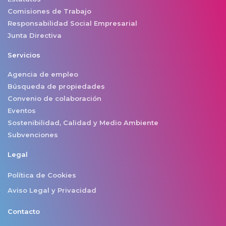
Comisiones de Trabajo
Responsabilidad Social Empresarial
Junta Directiva
Servicios
Agencia de empleo
Búsqueda de propiedades
Convenio de colaboración
Eventos
Sostenibilidad, Calidad y Medio Ambiente
Subvenciones
Legal
Política de Cookies
Aviso Legal y Privacidad
Contacto