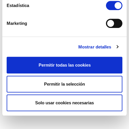
Estadística
Búsqueda de propiedades
Marketing
ÚLTIMAS NOTICIAS
Mostrar detalles
El Ayuntamiento de Agüimes mant...
17/07/2026
Permitir todas las cookies
Hemodonación y Hemoterapia comi...
07/07/2026
Permitir la selección
La Asociación Empresari...
06/07/2026
Solo usar cookies necesarias