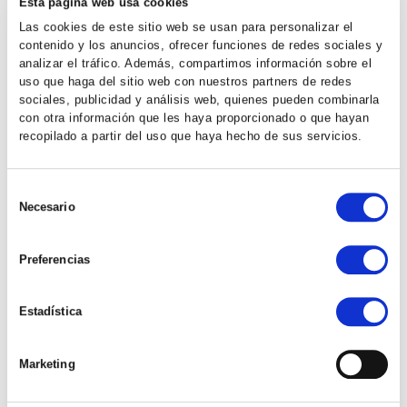
Esperamos que sea de su interés.
Esta página web usa cookies
Las cookies de este sitio web se usan para personalizar el
contenido y los anuncios, ofrecer funciones de redes sociales y
analizar el tráfico. Además, compartimos información sobre el
uso que haga del sitio web con nuestros partners de redes
sociales, publicidad y análisis web, quienes pueden combinarla
con otra información que les haya proporcionado o que hayan
CATEGORÍAS
recopilado a partir del uso que haya hecho de sus servicios.
Eventos
Selección
Necesario
Sostenibilidad, Calidad y Medio Ambiente
de
consentimiento
Búsqueda de propiedades
Preferencias
Estadística
ÚLTIMAS NOTICIAS
Marketing
El Ayuntamiento de Agüimes mant...
17/07/2026