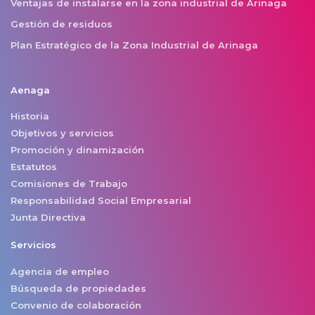
Ventajas de instalarse en la zona industrial de Arinaga
Gestión de residuos
Plan Estratégico de la Zona Industrial de Arinaga
Aenaga
Historia
Objetivos y servicios
Promoción y dinamización
Estatutos
Comisiones de Trabajo
Responsabilidad Social Empresarial
Junta Directiva
Servicios
Agencia de empleo
Búsqueda de propiedades
Convenio de colaboración