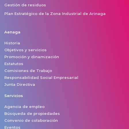
Gestión de residuos
Plan Estratégico de la Zona Industrial de Arinaga
Aenaga
Historia
Objetivos y servicios
Promoción y dinamización
Estatutos
Comisiones de Trabajo
Responsabilidad Social Empresarial
Junta Directiva
Servicios
Agencia de empleo
Búsqueda de propiedades
Convenio de colaboración
Eventos