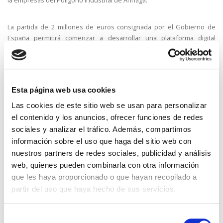
La partida de 2 millones de euros consignada por el Gobierno de
España permitirá comenzar a desarrollar una plataforma digital
inteligente que incorporará Internet de la Cosas, inteligencia artificial,
big data, tecnología blockchain, machine learning y ciberseguridad,
entre otras herramientas.
Esta página web usa cookies
Este proyecto, asegura García Brink, cumple con dos líneas claves
Las cookies de este sitio web se usan para personalizar
dentro de la estrategia del Cabildo de Gran Canaria referente al clima
el contenido y los anuncios, ofrecer funciones de redes
y a la sostenibilidad, ya que, "por una parte, se alinea con el modelo
sociales y analizar el tráfico. Además, compartimos
de ecoísla al fomentar las energías limpias, el autoconsumo y la
energía de kilómetro 0, y por otro, cumple con el concepto de ecoísla
información sobre el uso que haga del sitio web con
'inteligente' al buscar la eficiencia para la transición ecológica de la
nuestros partners de redes sociales, publicidad y análisis
isla a través de la tecnología digital más puntera de la que
web, quienes pueden combinarla con otra información
disponemos en la actualidad".
que les haya proporcionado o que hayan recopilado a
partir del uso que haya hecho de sus servicios.
La democratización energética y la descarbonizacioón son las ideas
que sustentan este proyecto de Comunidad Energética del Polígono
Selección
Industrial de Arinaga, que cuenta con el apoyo del municipio de